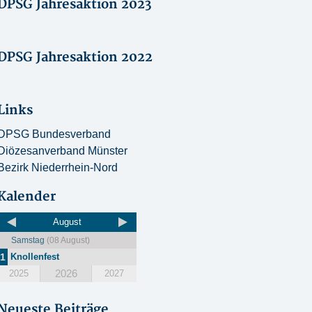
DPSG Jahresaktion 2023
DPSG Jahresaktion 2022
Links
DPSG Bundesverband
Diözesanverband Münster
Bezirk Niederrhein-Nord
Kalender
August
Samstag
(08 August)
1
Knollenfest
2026
2025
2027
Neueste Beiträge