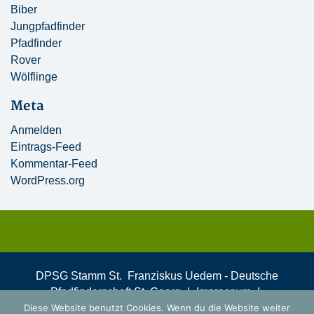
Biber
Jungpfadfinder
Pfadfinder
Rover
Wölflinge
Meta
Anmelden
Eintrags-Feed
Kommentar-Feed
WordPress.org
DPSG Stamm St. Franziskus Uedem - Deutsche
Pfadfinderschaft St. Georg
|
Impressum
|
Diese Website benutzt Cookies. Wenn du die Website weiter
Datenschutzerklärung