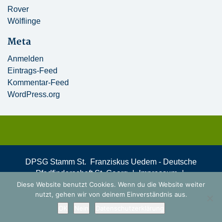
Rover
Wölflinge
Meta
Anmelden
Eintrags-Feed
Kommentar-Feed
WordPress.org
DPSG Stamm St. Franziskus Uedem - Deutsche
Pfadfinderschaft St. Georg
|
Impressum
|
Diese Website benutzt Cookies. Wenn du die Website weiter
Datenschutzerklärung
nutzt, gehen wir von deinem Einverständnis aus.
Theme mit freundlicher Unterstützung von:
DPSG –
Deutsche Pfadfinderschaft Sankt Georg
OK
Nein
Datenschutzerklärung