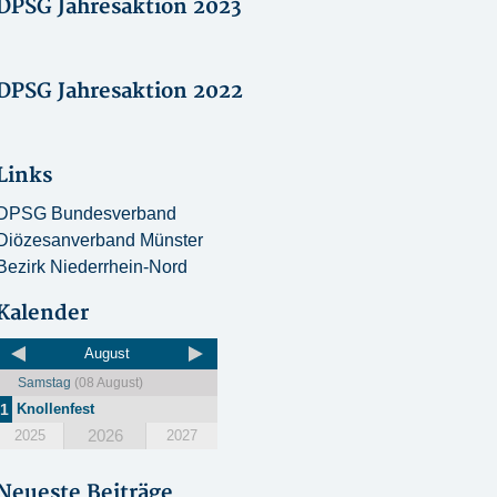
DPSG Jahresaktion 2023
DPSG Jahresaktion 2022
Links
DPSG Bundesverband
Diözesanverband Münster
Bezirk Niederrhein-Nord
Kalender
August
Samstag
(08 August)
1
Knollenfest
2026
2025
2027
Neueste Beiträge