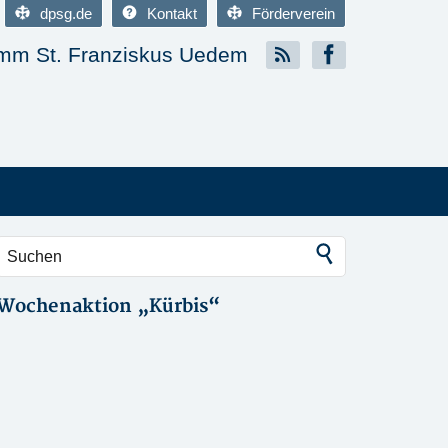
dpsg.de
Kontakt
Förderverein
m St. Franziskus Uedem
Wochenaktion „Kürbis“